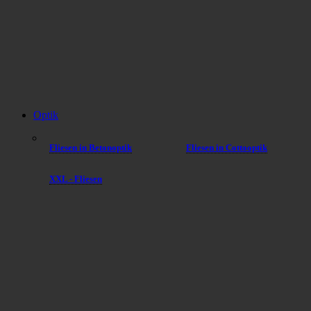
Optik
Fliesen in Betonoptik
Fliesen in Cottooptik
XXL - Fliesen