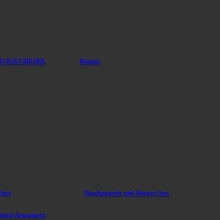
O BAUCHEMIE
Baumit
chen
Duschpaneele und Shower-Sets
tisch-Armaturen