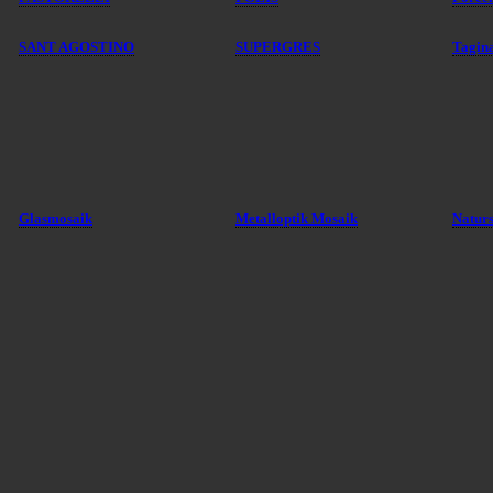
SANT AGOSTINO
SUPERGRES
Tagin
Glasmosaik
Metalloptik Mosaik
Natur