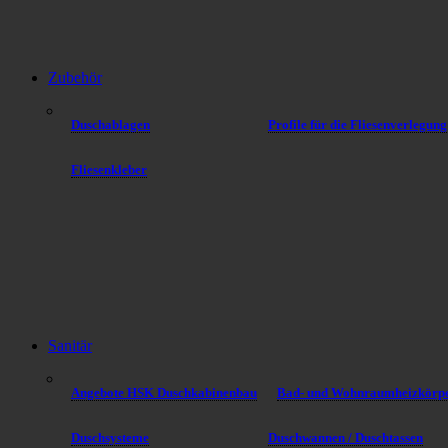
Zubehör
Duschablagen
Profile für die Fliesenverlegung
Fliesenkleber
Sanitär
Angebote HSK Duschkabinenbau
Bad- und Wohnraumheizkörp
Duschsysteme
Duschwannen / Duschtassen