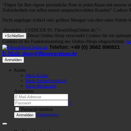
"Fügen Sie Ihre eigene
persönliche Note
in jeden Raum mit
unserer st
Zufriedenheit
von
selbst unsere
anspruchsvollsten Kunden
" Codicer 
Nicht angelegte Artikel oder größere Mengen von über einer Palette f
,Hersteller - CODICER 95. FliesenShopOnline.de,">
Dieser Online-Shop verwendet Cookies für ein optimales
×
Schließen
Cookies ist der Funktionsumfang des Online-Shops eingeschränkt.
Si
Telefon: +49 (0) 3682 896821
E-Mail: shop@fliesengreiner.de
Anmelden
Konto
Mein Konto
Mein Artikelvergleich
Mein Merkzettel
Anmelden
?
Passwort merken
Registrieren
Anmelden