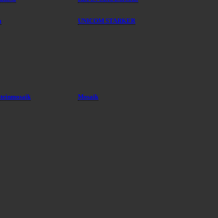
a
UNICOM STARKER
steinmosaik
Mosaik