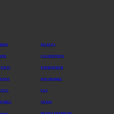
IBER
BISAZZA
URY
CASAINFINITA
CER 95
ENERGIEKER
PANIA
HAUSMARKE
ENZA
LEA
CIBEC
NAXOS
lanosa
REFIN CERAMICHE