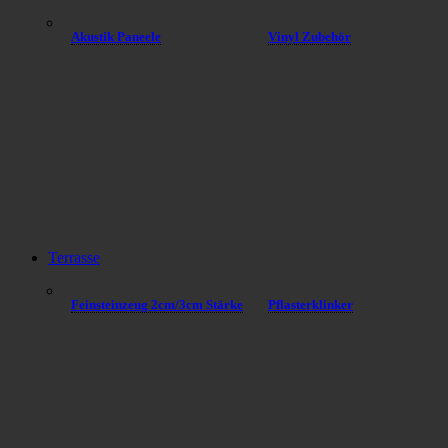
Akustik Paneele
Vinyl Zubehör
Terrasse
Feinsteinzeug 2cm/3cm Stärke
Pflasterklinker