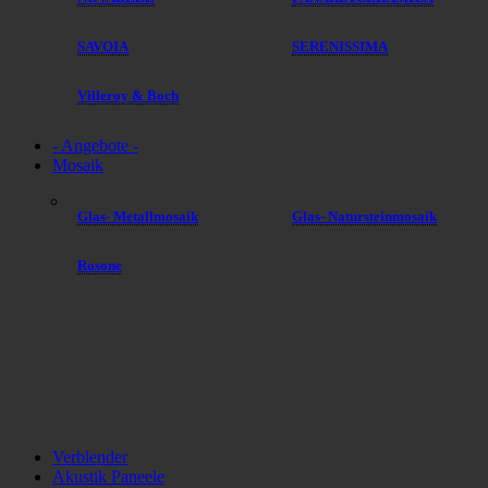
SAVOIA
SERENISSIMA
Villeroy & Boch
- Angebote -
Mosaik
Glas- Metallmosaik
Glas- Natursteinmosaik
Rosone
Verblender
Akustik Paneele