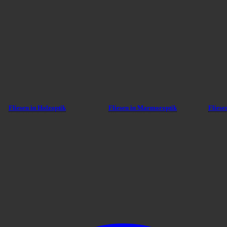
Fliesen in Holzoptik
Fliesen in Marmoroptik
Fliese