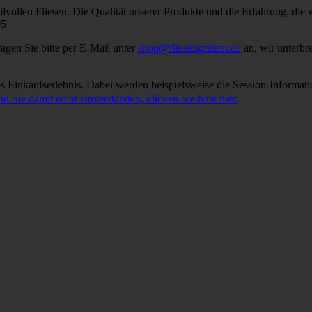
ilvollen F
liesen
.
Die Qualität unserer
Produkte und die
Erfahrung, die 
95
ragen Sie bitte per E-Mail unter
shop@fliesengreiner.de
an, wir unterbr
 Einkaufserlebnis. Dabei werden beispielsweise die Session-Informati
nd Sie damit nicht einverstanden, klicken Sie bitte hier.