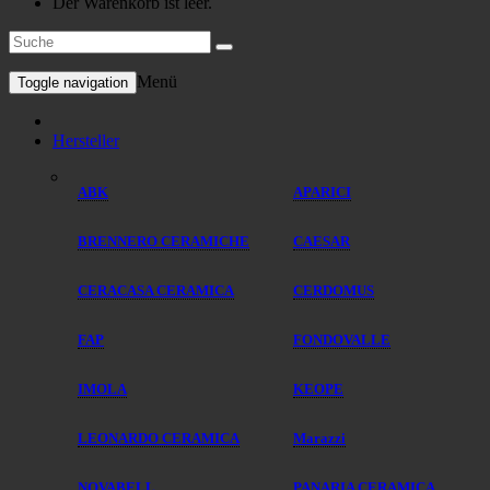
Der Warenkorb ist leer.
Menü
Toggle navigation
Hersteller
ABK
APARICI
BRENNERO CERAMICHE
CAESAR
CERACASA CERAMICA
CERDOMUS
FAP
FONDOVALLE
IMOLA
KEOPE
LEONARDO CERAMICA
Marazzi
NOVABELL
PANARIA CERAMICA