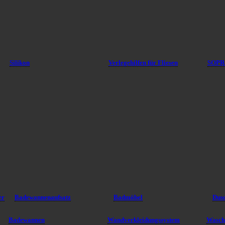
Silikon
Verlegehilfen für Fliesen
SOPR
er
Badewannenaufsatz
Badmöbel
Dus
Badewannen
Wandverkleidungssystem
Wasch