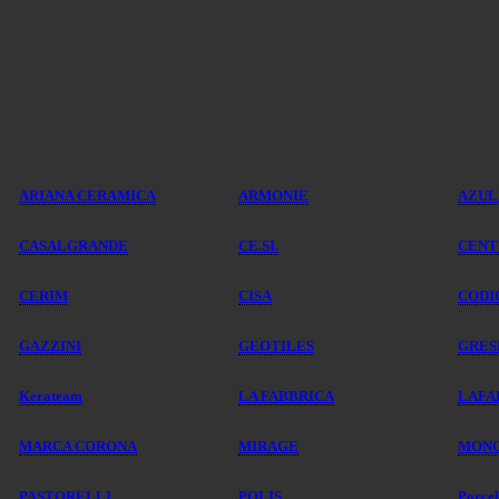
ARIANA CERAMICA
ARMONIE
AZUL
CASALGRANDE
CE.SI.
CENT
CERIM
CISA
CODI
GAZZINI
GEOTILES
GRES
Kerateam
LA FABBRICA
LAFA
MARCA CORONA
MIRAGE
MONO
PASTORELLI
POLIS
Porce